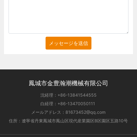
メッセージを送信
鳳城市金豊瀚潮機械有限公司
沈経理：
+86-
13841544555
白経理：
+86-
13470050111
メールアドレス：
81673452@qq.com
住所：遼寧省丹東鳳城市鳳山区現代産業園区B区園区五路10号