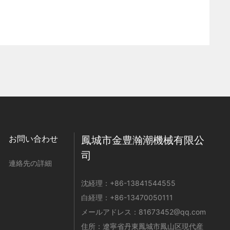
お問い合わせ
鳳城市金豊瀚潮機械有限公
司
連絡先の詳細
沈経理：
+86-
13841544555
白経理：
+86-
13470050111
メールアドレス：
81673452@qq.com
住所：遼寧省丹東鳳城市鳳山区現代産