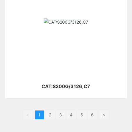
CAT:S200G/3126,C7
<
1
2
3
4
5
6
>