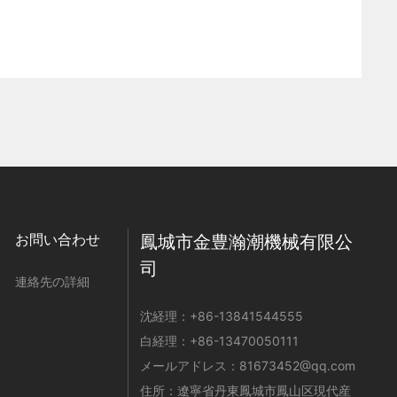
お問い合わせ
鳳城市金豊瀚潮機械有限公
司
連絡先の詳細
沈経理：
+86-
13841544555
白経理：
+86-
13470050111
メールアドレス：
81673452@qq.com
住所：遼寧省丹東鳳城市鳳山区現代産