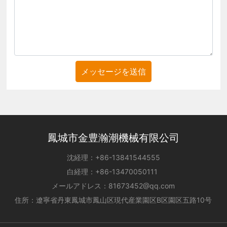
メッセージを送信
鳳城市金豊瀚潮機械有限公司
沈経理：
+86-
13841544555
白経理：
+86-
13470050111
メールアドレス：
81673452@qq.com
住所：遼寧省丹東鳳城市鳳山区現代産業園区B区園区五路10号