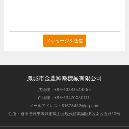
メッセージを送信
鳳城市金豊瀚潮機械有限公司
沈経理：
+86-
13841544555
白経理：
+86-
13470050111
メールアドレス：
81673452@qq.com
住所：遼寧省丹東鳳城市鳳山区現代産業園区B区園区五路10号