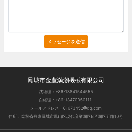
メッセージを送信
鳳城市金豊瀚潮機械有限公司
沈経理：
+86-
13841544555
白経理：
+86-
13470050111
メールアドレス：
81673452@qq.com
住所：遼寧省丹東鳳城市鳳山区現代産業園区B区園区五路10号