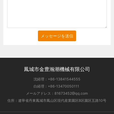
メッセージを送信
鳳城市金豊瀚潮機械有限公司
沈経理：
+86-
13841544555
白経理：
+86-
13470050111
メールアドレス：
81673452@qq.com
住所：遼寧省丹東鳳城市鳳山区現代産業園区B区園区五路10号