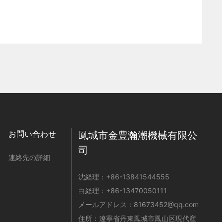
お問い合わせ
鳳城市金豊瀚潮機械有限公
司
連絡先の詳細
沈経理：
+86-
13841544555
白経理：
+86-
13470050111
メールアドレス：
81673452@qq.com
住所：遼寧省丹東鳳城市鳳山区現代産